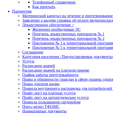
Телефонный справочник
Как проехать
Пациентам
Материнский капитал на лечение и протезирование
Заявление о выдаче справки об оплате медицинских
Лекарственное обеспечение >
Жизненно необходимые ЛС
Перечень лекарственных препаратов № 1
Перечень лекарственных препаратов № 2
Приложение № 1 к территориальной програм
Приложение № 5 к территориальной програм
Соглашение
Категория населения / Предоставляемые документы
Услуги
Расписание врачей
Расписание врачей на платном приеме
График работы рентгенкабинета
Права и обязанности граждан в сфере охраны здоро
Права доноров крови
Правила внутреннего распорядка для потребителей
Прайс-лист на платные услуги
Прайс-лист на ортопедические услуги
Правила пользавания гардеробом
Пресс-релиз ТФОМС
Нормативные документы