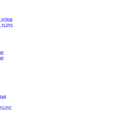
 зубов
 услуг
ме
ме
вья
 услуг