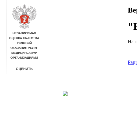
Ве
"
На т
Раци