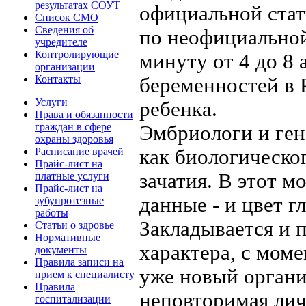
результатах СОУТ
официальной стат
Список СМО
Сведения об
по неофициальной 
учредителе
Контролирующие
минуту от 4 до 8 
организации
Контакты
беременностей в 
Услуги
ребенка.
Права и обязанности
граждан в сфере
Эмбриологи и ген
охраны здоровья
как биологическо
Расписание врачей
Прайс-лист на
зачатия. В этот 
платные услуги
Прайс-лист на
данные - и цвет г
зубупротезные
работы
Закладывается и 
Статьи о здровье
Нормативные
характера, с моме
документы
Правила записи на
уже новый органи
прием к специалисту
Правила
неповторимая лич
госпитализации