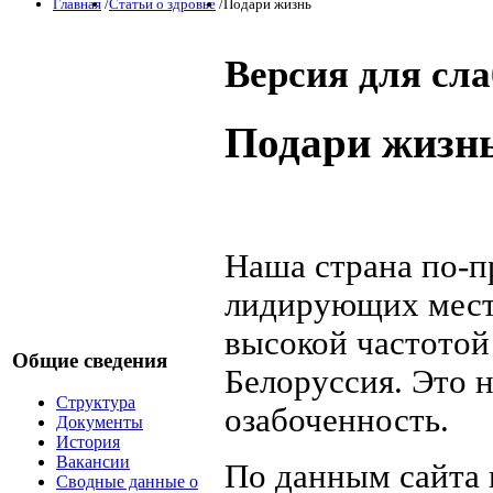
Главная
/
Статьи о здровье
/
Подари жизнь
Версия для сл
Подари жизн
Наша страна по-п
лидирующих мест 
высокой частотой 
Общие сведения
Белоруссия. Это н
Структура
озабоченность.
Документы
История
Вакансии
По данным сайта ru
Сводные данные о