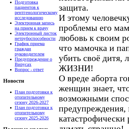
Подготовка
защита.
пациентов к
рентгенологическому
И этому человечк
исследованию
Электронная запись
проблемы его мам
на прием к врачу
Электронный листок
любовь к своим ро
нетрубоспособности
График приема
что мамочка и па
граждан
руководителем
убить своё дитя, 
Предупреждение о
Вирусах
ЖИЗНИ!
Вопрос - ответ
О вреде аборта го
Новости
женщин знает, что
План подготовки к
возможными спосо
отопительному
сезону 2026-2027
предупреждения, 
План подготовки к
отопительному
катастрофически 
сезону 2025-2026
думать страшно!