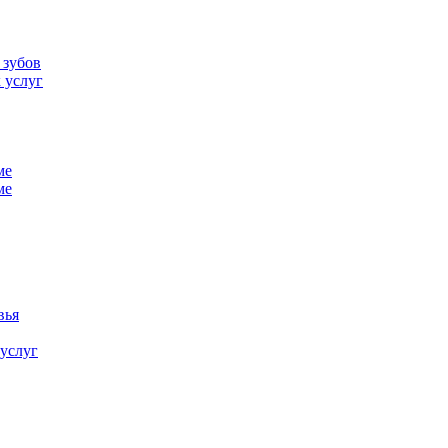
 зубов
 услуг
ме
ме
вья
 услуг