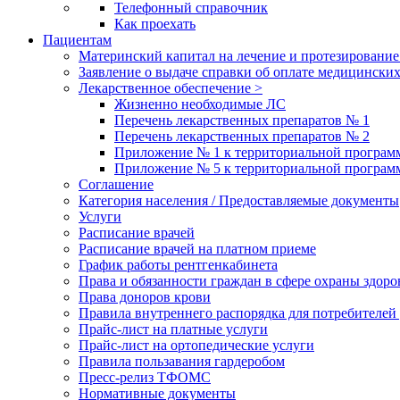
Телефонный справочник
Как проехать
Пациентам
Материнский капитал на лечение и протезирование
Заявление о выдаче справки об оплате медицинских
Лекарственное обеспечение >
Жизненно необходимые ЛС
Перечень лекарственных препаратов № 1
Перечень лекарственных препаратов № 2
Приложение № 1 к территориальной програм
Приложение № 5 к территориальной програм
Соглашение
Категория населения / Предоставляемые документы
Услуги
Расписание врачей
Расписание врачей на платном приеме
График работы рентгенкабинета
Права и обязанности граждан в сфере охраны здоро
Права доноров крови
Правила внутреннего распорядка для потребителей
Прайс-лист на платные услуги
Прайс-лист на ортопедические услуги
Правила пользавания гардеробом
Пресс-релиз ТФОМС
Нормативные документы