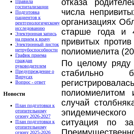
отказа родител
Правила
госпитализации
числа непривиты
Подготовка
пациентов к
организациях Обл
рентгенологическому
исследованию
старше года и 
Электронная запись
на прием к врачу
привитых против
Электронный листок
полиомиелита (201
нетрубоспособности
График приема
граждан
По целому ряду
руководителем
стабильно б
Предупреждение о
Вирусах
регистрировал
Вопрос - ответ
полиомиелитом 
Новости
случай столбняк
План подготовки к
эпидемического
отопительному
сезону 2026-2027
ситуация по за
План подготовки к
отопительному
Преимущественн
сезону 2025-2026