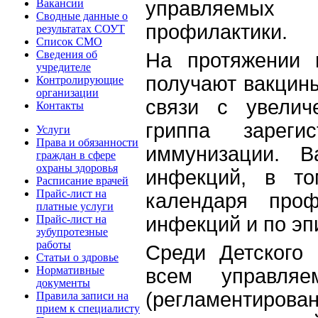
Вакансии
управляемых
Сводные данные о
профилактики.
результатах СОУТ
Список СМО
Сведения об
На протяжении 
учредителе
получают вакцины
Контролирующие
организации
связи с увелич
Контакты
гриппа зареги
Услуги
Права и обязанности
иммунизации. В
граждан в сфере
охраны здоровья
инфекций, в то
Расписание врачей
Прайс-лист на
календаря проф
платные услуги
инфекций и по эп
Прайс-лист на
зубупротезные
работы
Среди Детского
Статьи о здровье
Нормативные
всем управля
документы
(регламентиров
Правила записи на
прием к специалисту