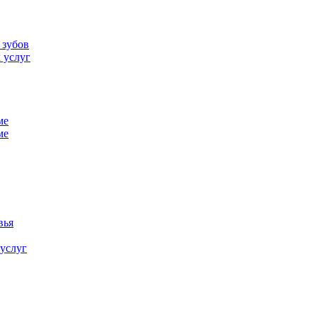
 зубов
 услуг
ме
ме
вья
 услуг