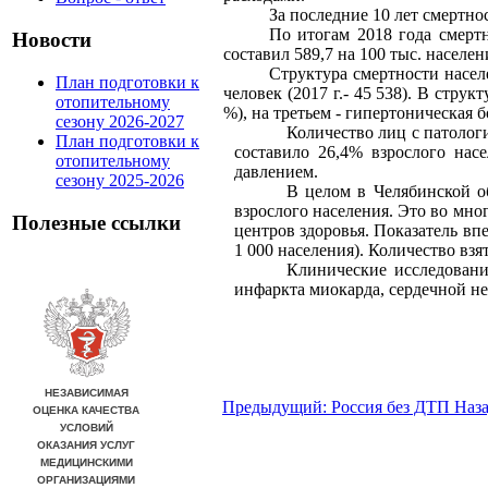
За последние 10 лет смертно
По итогам 2018 года смерт
Новости
составил 589,7 на 100 тыс. населе
Структура смертности насел
План подготовки к
человек (2017 г.- 45 538). В стру
отопительному
%), на третьем - гипертоническая б
сезону 2026-2027
Количество лиц с патологи
План подготовки к
составило 26,4% взрослого нас
отопительному
давлением.
сезону 2025-2026
В целом в Челябинской об
взрослого населения. Это во мно
Полезные ссылки
центров здоровья. Показатель впе
1 000 населения). Количество взя
Клинические исследовани
инфаркта миокарда, сердечной н
Предыдущий: Россия без ДТП
Наз