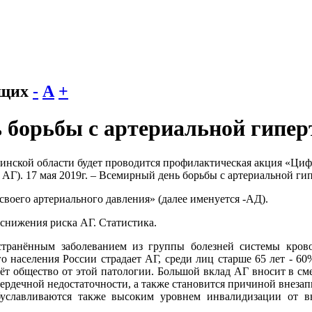
ящих
-
А
+
 борьбы с артериальной гипер
лябинской области будет проводится профилактическая акция «Ц
 АГ). 17 мая 2019г. – Всемирный день борьбы с артериальной ги
воего артериального давления» (далее именуется -АД).
 снижения риска АГ. Статистика.
странённым заболеванием из группы болезней системы кров
о населения России страдает АГ, среди лиц старше 65 лет - 6
т общество от этой патологии. Большой вклад АГ вносит в сме
сердечной недостаточности, а также становится причиной внеза
уславливаются также высоким уровнем инвалидизации от 