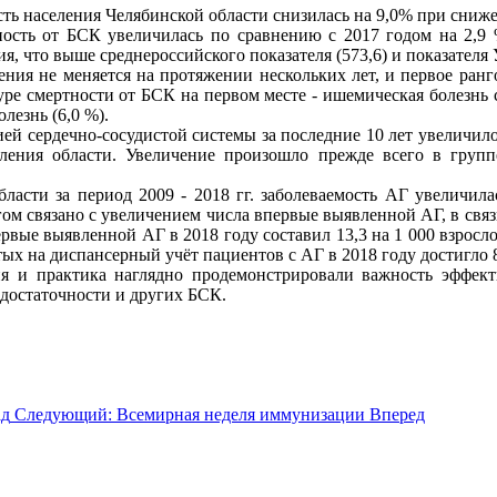
сть населения Челябинской области снизилась на 9,0% при сниж
ность от БСК увеличилась по сравнению с 2017 годом на 2,9 
ния, что выше среднероссийского показателя (573,6) и показателя
ения не меняется на протяжении нескольких лет, и первое ран
ктуре смертности от БСК на первом месте - ишемическая болезнь 
олезнь (6,0 %).
ей сердечно-сосудистой системы за последние 10 лет увеличилось 
еления области. Увеличение произошло прежде всего в гру
ласти за период 2009 - 2018 гг. заболеваемость АГ увеличила
гом связано с увеличением числа впервые выявленной АГ, в свя
рвые выявленной АГ в 2018 году составил 13,3 на 1 000 взрослог
тых на диспансерный учёт пациентов с АГ в 2018 году достигло 8
я и практика наглядно продемонстрировали важность эффект
едостаточности и других БСК.
ад
Следующий: Всемирная неделя иммунизации
Вперед