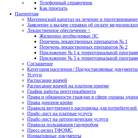
Телефонный справочник
Как проехать
Пациентам
Материнский капитал на лечение и протезирование
Заявление о выдаче справки об оплате медицинских
Лекарственное обеспечение >
Жизненно необходимые ЛС
Перечень лекарственных препаратов № 1
Перечень лекарственных препаратов № 2
Приложение № 1 к территориальной програм
Приложение № 5 к территориальной програм
Соглашение
Категория населения / Предоставляемые документы
Услуги
Расписание врачей
Расписание врачей на платном приеме
График работы рентгенкабинета
Права и обязанности граждан в сфере охраны здоро
Права доноров крови
Правила внутреннего распорядка для потребителей
Прайс-лист на платные услуги
Прайс-лист на ортопедические услуги
Правила пользавания гардеробом
Пресс-релиз ТФОМС
Нормативные документы