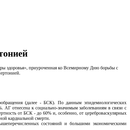
тонией
ифры здоровья», приуроченная ко Всемирному Дню борьбы с
пертонией.
ообращения (далее - БСК). По данным эпидемиологических
0%. АГ отнесена к социально-значимым заболеваниям в связи с
ртность от БСК - до 60% и, особенно, от цереброваскулярных
пной кардиальной смерти.
вышеперечисленных состояний и большими экономическими