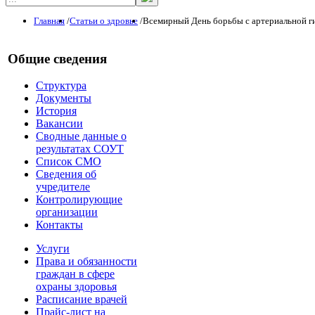
Главная
/
Статьи о здровье
/
Всемирный День борьбы с артериальной г
Общие сведения
Структура
Документы
История
Вакансии
Сводные данные о
результатах СОУТ
Список СМО
Сведения об
учредителе
Контролирующие
организации
Контакты
Услуги
Права и обязанности
граждан в сфере
охраны здоровья
Расписание врачей
Прайс-лист на