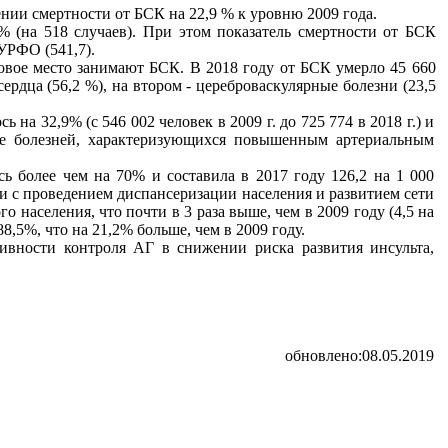
ении смертности от БСК на 22,9 % к уровню 2009 года.
% (на 518 случаев). При этом показатель смертности от БСК
 УРФО (541,7).
говое место занимают БСК. В 2018 году от БСК умерло 45 660
сердца (56,2 %), на втором - цереброваскулярные болезни (23,5
на 32,9% (с 546 002 человек в 2009 г. до 725 774 в 2018 г.) и
ппе болезней, характеризующихся повышенным артериальным
сь более чем на 70% и составила в 2017 году 126,2 на 1 000
зи с проведением диспансеризации населения и развитием сети
о населения, что почти в 3 раза выше, чем в 2009 году (4,5 на
8,5%, что на 21,2% больше, чем в 2009 году.
ивности контроля АГ в снижении риска развития инсульта,
обновлено:08.05.2019