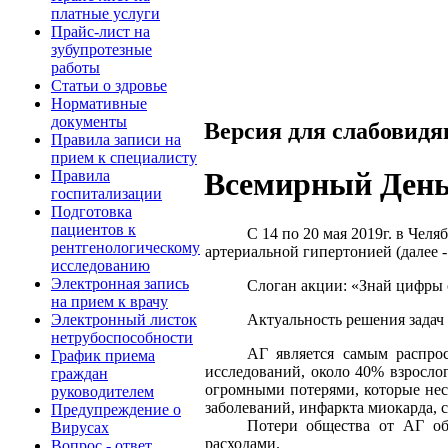
платные услуги
Прайс-лист на
зубупротезные
работы
Статьи о здровье
Нормативные
документы
Версия для слабовид
Правила записи на
прием к специалисту
Всемирный День
Правила
госпитализации
Подготовка
пациентов к
С 14 по 20 мая 2019г. в Че
рентгенологическому
артериальной гипертонией (далее -
исследованию
Электронная запись
Слоган акции: «Знай цифры с
на прием к врачу
Актуальность решения задач
Электронный листок
нетрубоспособности
АГ является самым распро
График приема
исследований, около 40% взрослог
граждан
огромными потерями, которые несё
руководителем
заболеваний, инфаркта миокарда, 
Предупреждение о
Потери общества от АГ об
Вирусах
расходами.
Вопрос - ответ